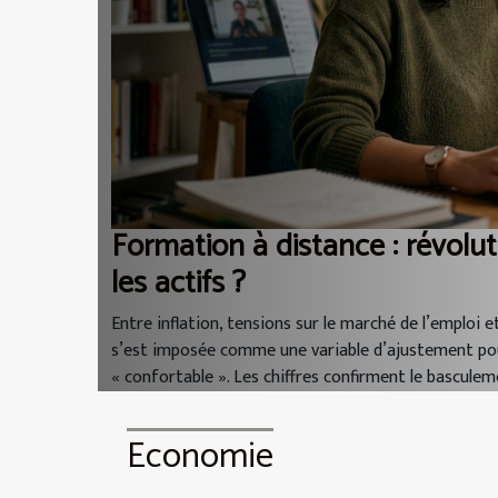
Formation à distance : révolut
les actifs ?
Entre inflation, tensions sur le marché de l’emploi 
s’est imposée comme une variable d’ajustement pou
« confortable ». Les chiffres confirment le basculem
Economie