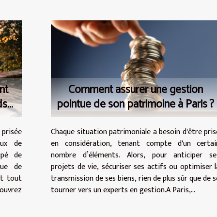
nt
Comment assurer une gestion
ds
pointue de son patrimoine à Paris ?
 prisée
Chaque situation patrimoniale a besoin d'être pris
eux de
en considération, tenant compte d'un certai
cipé de
nombre d’éléments. Alors, pour anticiper se
que de
projets de vie, sécuriser ses actifs ou optimiser l
nt tout
transmission de ses biens, rien de plus sûr que de s
couvrez
tourner vers un experts en gestion.A Paris,...