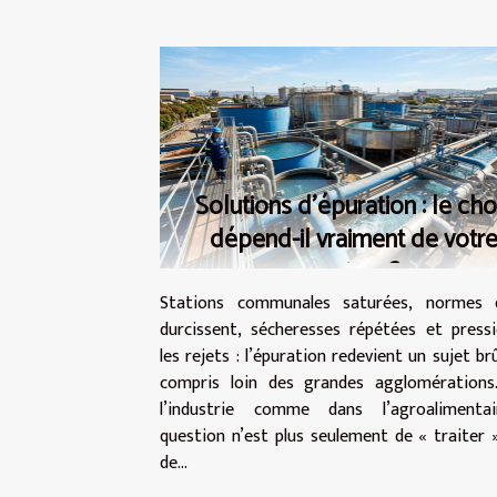
Solutions d’épuration : le cho
dépend-il vraiment de votr
secteur ?
Stations communales saturées, normes 
durcissent, sécheresses répétées et press
les rejets : l’épuration redevient un sujet brû
compris loin des grandes agglomérations
l’industrie comme dans l’agroalimentai
question n’est plus seulement de « traiter 
de...