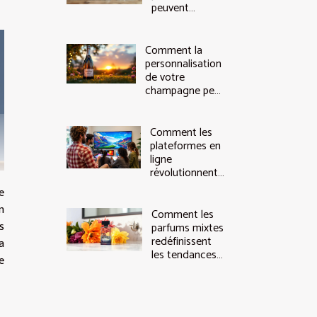
peuvent
renforcer
l'image de
marque ?
Comment la
personnalisation
de votre
champagne peut
rehausser vos
événements ?
Comment les
plateformes en
ligne
révolutionnent-
elles l'achat
e
d'art moderne ?
n
Comment les
s
parfums mixtes
redéfinissent
a
les tendances
e
olfactives
actuelles ?