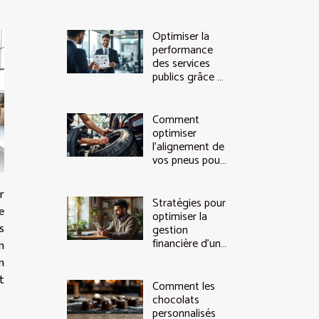
Optimiser la
performance
des services
publics grâce à
l'expertise en
conseil
Comment
optimiser
l'alignement de
vos pneus pour
économiser du
carburant ?
r
Stratégies pour
e
optimiser la
s
gestion
financière d'une
n
PME
n
t
Comment les
chocolats
personnalisés