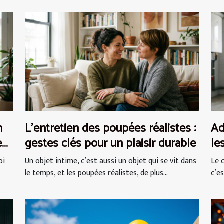
n
L’entretien des poupées réalistes :
Ad
es
gestes clés pour un plaisir durable
le
ja
oi
Un objet intime, c’est aussi un objet qui se vit dans
Le c
le temps, et les poupées réalistes, de plus...
c’e