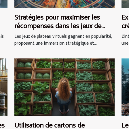
Stratégies pour maximiser les
Ex
récompenses dans les jeux de
cr
plateau virtuels
is
Les jeux de plateau virtuels gagnent en popularité,
L'i
proposant une immersion stratégique et...
une 
es
Utilisation de cartons de
Le