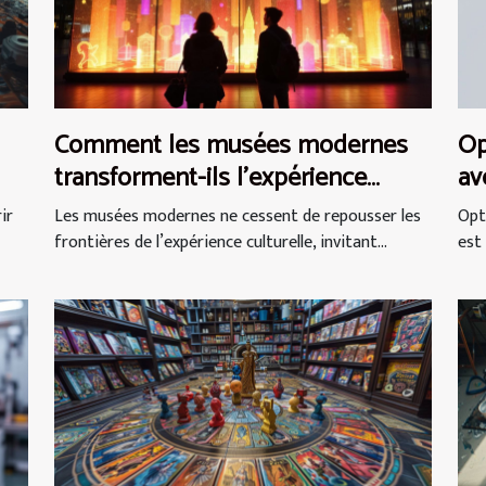
Comment les musées modernes
Op
transforment-ils l'expérience
av
s
culturelle ?
mo
ir
Les musées modernes ne cessent de repousser les
Opt
frontières de l’expérience culturelle, invitant...
est