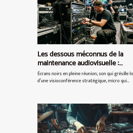
Les dessous méconnus de la
maintenance audiovisuelle :
garanties, coûts et enjeux
Écrans noirs en pleine réunion, son qui grésille l
d’une visioconférence stratégique, micro qui...