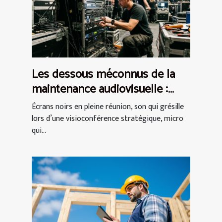
Les dessous méconnus de la
maintenance audiovisuelle :
garanties, coûts et enjeux
Écrans noirs en pleine réunion, son qui grésille
lors d’une visioconférence stratégique, micro
qui...