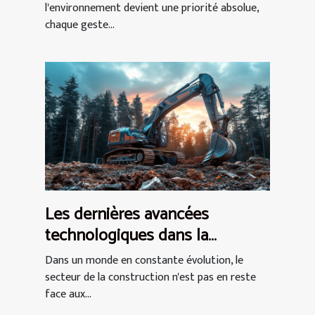
l'environnement devient une priorité absolue,
chaque geste...
Les dernières avancées
technologiques dans la
conception des mini pelles et
Dans un monde en constante évolution, le
leur impact sur l'efficacité des
secteur de la construction n'est pas en reste
face aux...
chantiers