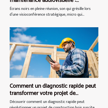
maintenance audiovisuelle :
garanties, coûts et enjeux
Écrans noirs en pleine réunion, son qui grésille lors
d’une visioconférence stratégique, micro qui...
Comment un diagnostic rapide peut
transformer votre projet de
construction bois ?
Découvrir comment un diagnostic rapide peut
révolutionner un projet de construction bois suscite...