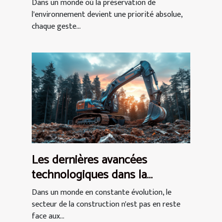
installation écologique
Dans un monde où la préservation de
l'environnement devient une priorité absolue,
chaque geste...
Les dernières avancées
technologiques dans la
conception des mini pelles et
Dans un monde en constante évolution, le
leur impact sur l'efficacité des
secteur de la construction n'est pas en reste
face aux...
chantiers