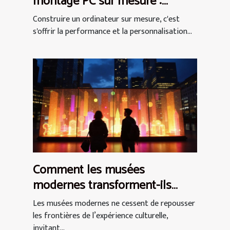
montage PC sur mesure :
découvrez nos
Construire un ordinateur sur mesure, c'est
recommandations
s'offrir la performance et la personnalisation...
Comment les musées
modernes transforment-ils
l'expérience culturelle ?
Les musées modernes ne cessent de repousser
les frontières de l’expérience culturelle,
invitant...