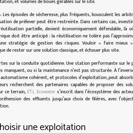
itation, et volumes de boues gérables sur le site.
 Les épisodes de sécheresse, plus fréquents, bousculent les arbit
isation de prélever peut être restreinte. Dans certains cas, investi
utilisation partielle, devient économiquement défendable, là o
ique doit être anticipé : la réutilisation ne tolère pas l’approxim
 une stratégie de gestion des risques. Vouloir « faire mieux 
ue de rester sur une solution classique, et échouer plus vite.
tes sur la conduite quotidienne. Une station performante sur le 
s manquent, ou si la maintenance n’est pas structurée. À l’invers
e, automatisme cohérent, et protocoles d’exploitation, peut absorb
deurs recherchent des partenaires capables de proposer des sol
ur ce terrain,
ETL Ecowater
s’inscrit dans l’écosystème des acteu
réhension des effluents jusqu’aux choix de filières, avec l’objec
tion.
 choisir une exploitation