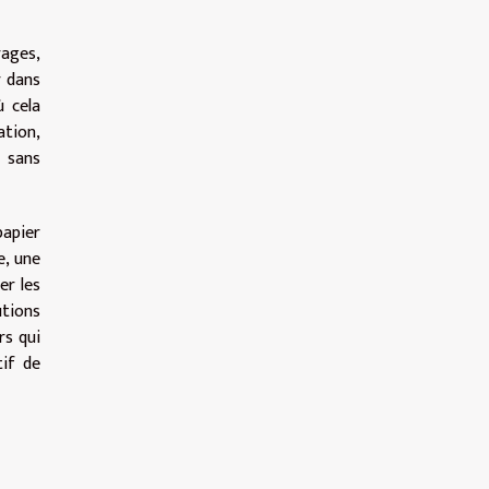
rages,
r dans
ù cela
ation,
» sans
papier
e, une
er les
utions
rs qui
tif de