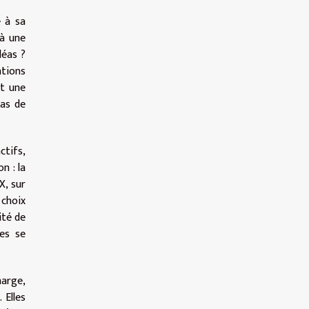
e à sa
 à une
léas ?
ations
nt une
pas de
tifs,
n : la
X, sur
 choix
ité de
es se
harge,
 Elles