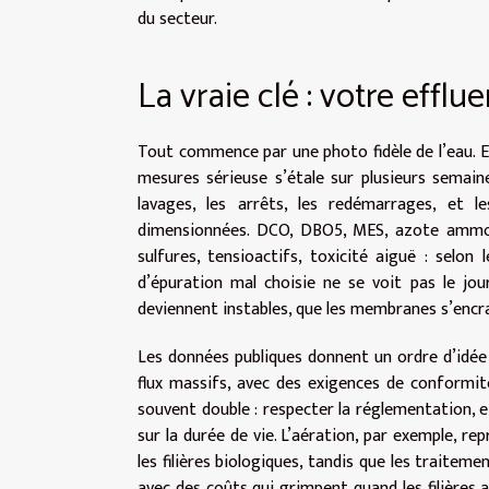
du secteur.
La vraie clé : votre efflu
Tout commence par une photo fidèle de l’eau. 
mesures sérieuse s’étale sur plusieurs semaines
lavages, les arrêts, les redémarrages, et l
dimensionnées. DCO, DBO5, MES, azote ammonia
sulfures, tensioactifs, toxicité aiguë : selon l
d’épuration mal choisie ne se voit pas le jou
deviennent instables, que les membranes s’encr
Les données publiques donnent un ordre d’idée 
flux massifs, avec des exigences de conformité 
souvent double : respecter la réglementation,
sur la durée de vie. L’aération, par exemple, r
les filières biologiques, tandis que les traite
avec des coûts qui grimpent quand les filières a