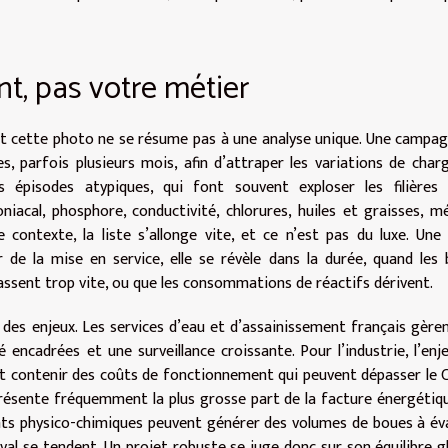
ent, pas votre métier
Et cette photo ne se résume pas à une analyse unique. Une campa
, parfois plusieurs mois, afin d’attraper les variations de charg
es épisodes atypiques, qui font souvent exploser les filières
cal, phosphore, conductivité, chlorures, huiles et graisses, m
e contexte, la liste s’allonge vite, et ce n’est pas du luxe. Une f
r de la mise en service, elle se révèle dans la durée, quand les
assent trop vite, ou que les consommations de réactifs dérivent.
des enjeux. Les services d’eau et d’assainissement français gère
encadrées et une surveillance croissante. Pour l’industrie, l’enj
 et contenir des coûts de fonctionnement qui peuvent dépasser le
eprésente fréquemment la plus grosse part de la facture énergétiq
ments physico-chimiques peuvent générer des volumes de boues à év
val se tendent. Un projet robuste se juge donc sur son équilibre gl