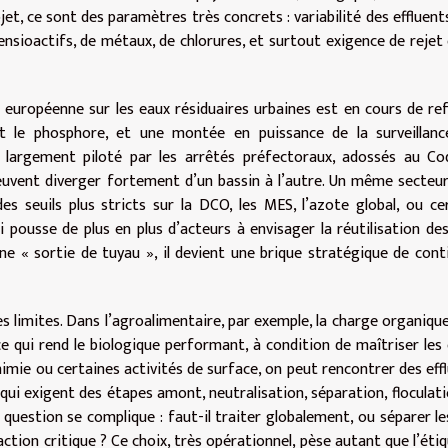
jet, ce sont des paramètres très concrets : variabilité des effluents
ensioactifs, de métaux, de chlorures, et surtout exigence de rejet
ive européenne sur les eaux résiduaires urbaines est en cours de re
t le phosphore, et une montée en puissance de la surveillanc
te largement piloté par les arrêtés préfectoraux, adossés au C
peuvent diverger fortement d’un bassin à l’autre. Un même secteu
es seuils plus stricts sur la DCO, les MES, l’azote global, ou ce
i pousse de plus en plus d’acteurs à envisager la réutilisation de
ne « sortie de tuyau », il devient une brique stratégique de cont
es limites. Dans l’agroalimentaire, par exemple, la charge organiqu
e qui rend le biologique performant, à condition de maîtriser les
himie ou certaines activités de surface, on peut rencontrer des eff
 qui exigent des étapes amont, neutralisation, séparation, floculati
question se complique : faut-il traiter globalement, ou séparer les
action critique ? Ce choix, très opérationnel, pèse autant que l’éti