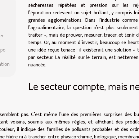
sécheresses répétées et pression sur les rej
l’épuration redevient un sujet brûlant, y compris lo
grandes agglomérations. Dans l’industrie comme
l’agroalimentaire, la question n’est plus seulemen
traiter », mais de prouver, mesurer, tracer, et tenir d
er
temps. Or, au moment d’investir, beaucoup se heur
mpo
une idée reçue tenace : il existerait une solution « 
par secteur. La réalité, sur le terrain, est nettemen
ation
nuancée.
Le secteur compte, mais n
emblent pas. C’est même l’une des premières surprises des bu
tant voisins, soumis aux mêmes règles, et affichant des produ
ouleur, il indique des familles de polluants probables et des ord
une filière ni à trancher entre physico-chimie, biologique, membran