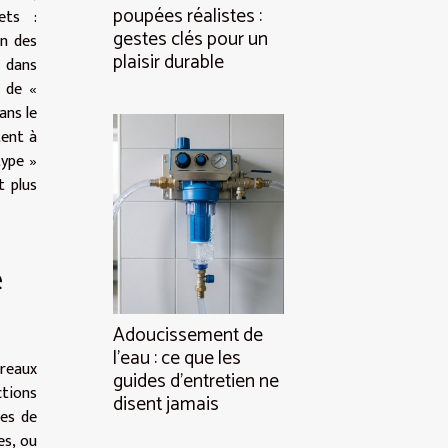
poupées réalistes :
ets :
gestes clés pour un
in des
plaisir durable
 dans
t de «
ans le
tent à
type »
t plus
e
Adoucissement de
l’eau : ce que les
reaux
guides d’entretien ne
ctions
disent jamais
res de
es, ou