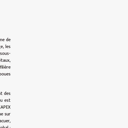
gne de
e, les
 sous-
étaux,
ilière
 boues
nt des
eu est
 CAPEX
ue sur
acuer,
obal :