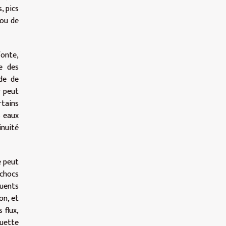
, pics
 ou de
fonte,
e des
ode de
r peut
rtains
s eaux
inuité
e peut
 chocs
luents
on, et
 flux,
quette