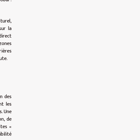
turel,
sur la
direct
 zones
rières
ute.
on des
nt les
s. Une
on, de
ntes «
bilité