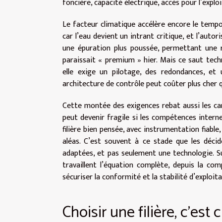
foncière, capacité électrique, accès pour l’explo
Le facteur climatique accélère encore le tempo.
car l’eau devient un intrant critique, et l’autor
une épuration plus poussée, permettant une ré
paraissait « premium » hier. Mais ce saut techn
elle exige un pilotage, des redondances, et
architecture de contrôle peut coûter plus cher q
Cette montée des exigences rebat aussi les car
peut devenir fragile si les compétences interne
filière bien pensée, avec instrumentation fiabl
aléas. C’est souvent à ce stade que les déci
adaptées, et pas seulement une technologie. S
travaillent l’équation complète, depuis la comp
sécuriser la conformité et la stabilité d’exploita
Choisir une filière, c’est