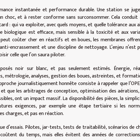
rmance instantanée et performance durable. Une station se jug
’un choc, et à rester conforme sans surconsommer. Cela conduit
rd : qui va exploiter, avec quels moyens, et quelle tolérance aux a
 biologique est efficace, mais sensible à la toxicité et aux vari
is peut coûter cher en réactifs et en boues, les membranes offre
anti-encrassement et une discipline de nettoyage. L’enjeu n’est 
isir celle que l’on saura piloter.
posés noir sur blanc, et pas seulement estimés. Énergie, réac
métrologie, analyses, gestion des boues, astreintes, et formatio
approche journalistiquement honnête consiste à rappeler que l’OPE
l, et que les arbitrages de conception, optimisation des aérations,
bles, ont un impact massif. La disponibilité des pièces, la simplic
utures exigences, par exemple une étape tertiaire si les norm
des charges, et pas en réaction.
e d’essais. Pilotes, jar-tests, tests de traitabilité, scénarios de c
 coûtent du temps, mais elles évitent des années de corrections.