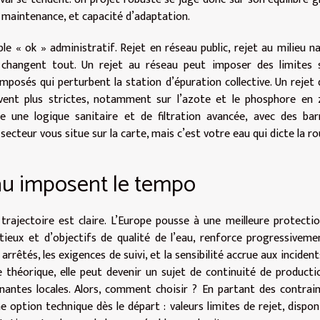
, maintenance, et capacité d’adaptation.
le « ok » administratif. Rejet en réseau public, rejet au milieu na
tes changent tout. Un rejet au réseau peut imposer des limites 
omposés qui perturbent la station d’épuration collective. Un rejet 
uvent plus strictes, notamment sur l’azote et le phosphore en
ose une logique sanitaire et de filtration avancée, avec des bar
e secteur vous situe sur la carte, mais c’est votre eau qui dicte la ro
au imposent le tempo
trajectoire est claire. L’Europe pousse à une meilleure protecti
tieux et d’objectifs de qualité de l’eau, renforce progressiveme
arrêtés, les exigences de suivi, et la sensibilité accrue aux incident
 théorique, elle peut devenir un sujet de continuité de producti
enantes locales. Alors, comment choisir ? En partant des contrai
 option technique dès le départ : valeurs limites de rejet, disponi