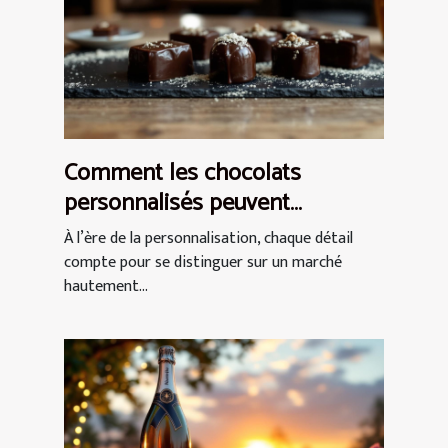
Comment les chocolats
personnalisés peuvent
renforcer l'image de marque ?
À l’ère de la personnalisation, chaque détail
compte pour se distinguer sur un marché
hautement...