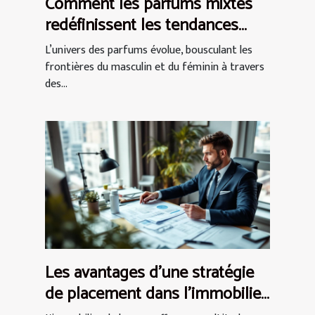
Comment les parfums mixtes
redéfinissent les tendances
olfactives actuelles ?
L’univers des parfums évolue, bousculant les
frontières du masculin et du féminin à travers
des...
Les avantages d'une stratégie
de placement dans l'immobilier