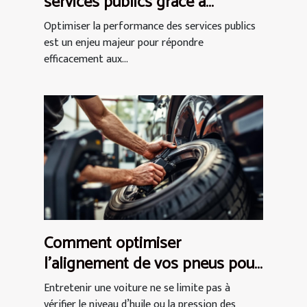
services publics grâce à
l'expertise en conseil
Optimiser la performance des services publics
est un enjeu majeur pour répondre
efficacement aux...
Comment optimiser
l'alignement de vos pneus pour
économiser du carburant ?
Entretenir une voiture ne se limite pas à
vérifier le niveau d’huile ou la pression des