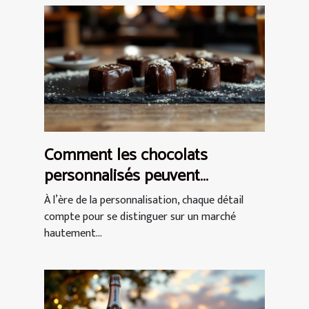
Comment les chocolats
personnalisés peuvent
renforcer l'image de marque ?
À l’ère de la personnalisation, chaque détail
compte pour se distinguer sur un marché
hautement...