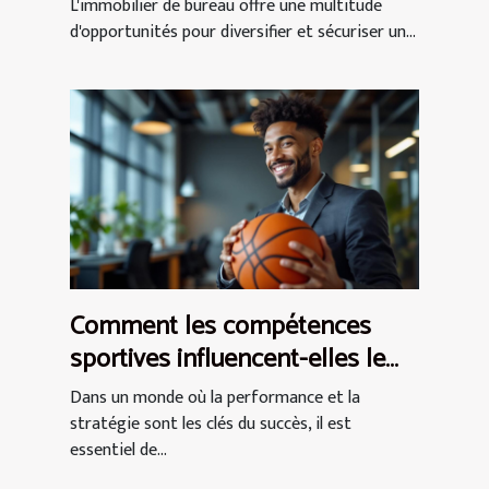
de bureau
L'immobilier de bureau offre une multitude
d'opportunités pour diversifier et sécuriser un...
Comment les compétences
sportives influencent-elles le
monde des affaires ?
Dans un monde où la performance et la
stratégie sont les clés du succès, il est
essentiel de...