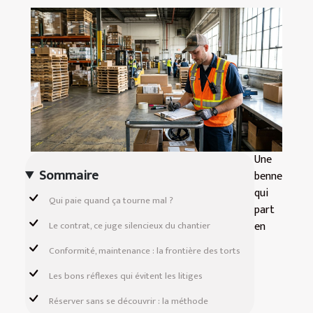
Une
Sommaire
benne
qui
Qui paie quand ça tourne mal ?
part
en
Le contrat, ce juge silencieux du chantier
Conformité, maintenance : la frontière des torts
Les bons réflexes qui évitent les litiges
Réserver sans se découvrir : la méthode