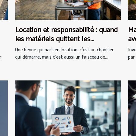
Location et responsabilité : quand
Ma
les matériels quittent les
av
entrepôts
cr
Une benne qui part en location, c’est un chantier
Inv
r
qui démarre, mais c’est aussi un faisceau de...
par