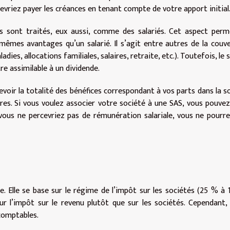
 devriez payer les créances en tenant compte de votre apport initial
rs sont traités, eux aussi, comme des salariés. Cet aspect per
 mêmes avantages qu’un salarié. Il s’agit entre autres de la couv
ies, allocations familiales, salaires, retraite, etc.). Toutefois, le s
e assimilable à un dividende.
cevoir la totalité des bénéfices correspondant à vos parts dans la s
tres. Si vous voulez associer votre société à une SAS, vous pouve
 vous ne percevriez pas de rémunération salariale, vous ne pourr
e. Elle se base sur le régime de l’impôt sur les sociétés (25 % à 
ur l’impôt sur le revenu plutôt que sur les sociétés. Cependant,
 comptables.