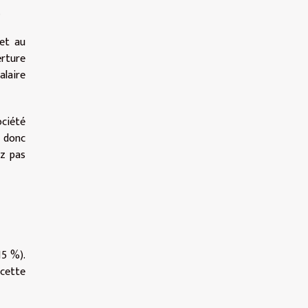
.
met au
erture
alaire
ociété
z donc
ez pas
15 %).
 cette