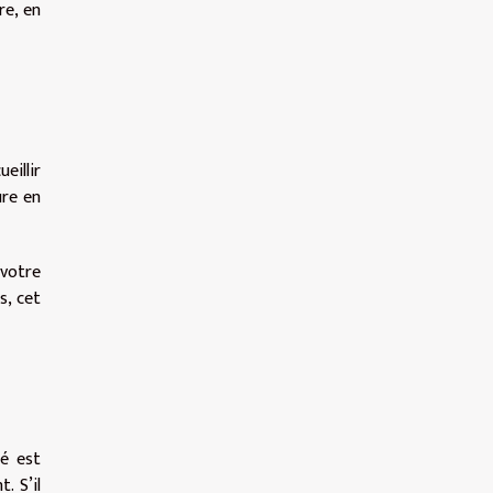
re, en
eillir
ure en
 votre
s, cet
té est
. S’il