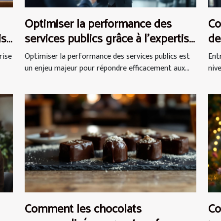
Optimiser la performance des
Co
is
services publics grâce à l'expertise
de
en conseil
ca
rise
Optimiser la performance des services publics est
Entr
un enjeu majeur pour répondre efficacement aux...
nive
Comment les chocolats
Co