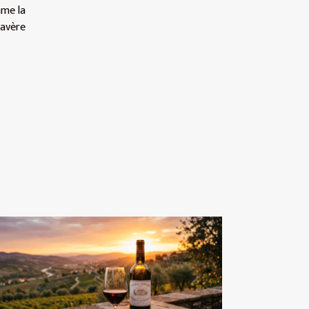
mme la
’avère