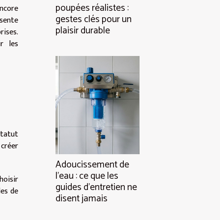
poupées réalistes :
encore
gestes clés pour un
ésente
plaisir durable
rises.
r les
statut
 créer
Adoucissement de
l’eau : ce que les
hoisir
guides d’entretien ne
les de
disent jamais