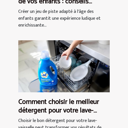
de vos enfants : conseils
pratiques
Créer un jeu de piste adapté à l'âge des
enfants garantit une expérience ludique et
enrichissante...
Comment choisir le meilleur
détergent pour votre lave-
vaisselle ?
Choisir le bon détergent pour votre lave-
vaisselle peut transformer vos résultats de