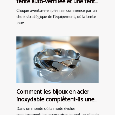
tente auto-ventilée et une tente
à air captif
Chaque aventure en plein air commence par un
choix stratégique de l'équipement, où la tente
joue...
Comment les bijoux en acier
inoxydable complètent-ils une
tenue ?
Dans un monde où la mode évolue
constamment, les accessoires jouent un rôle de