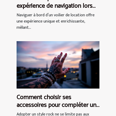
expérience de navigation lors
d'une location de voilier ?
Naviguer à bord d’un voilier de location offre
une expérience unique et enrichissante,
mêlant...
Comment choisir ses
accessoires pour compléter un
style rock ?
Adopter un style rock ne se limite pas aux