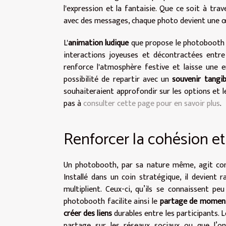
l'expression et la fantaisie. Que ce soit à tr
avec des messages, chaque photo devient une œ
L'
animation ludique
que propose le photobooth t
interactions joyeuses et décontractées entre
renforce l'atmosphère festive et laisse une 
possibilité de repartir avec un
souvenir tangib
souhaiteraient approfondir sur les options et l
pas à
consulter cette page pour en savoir plus
.
Renforcer la cohésion et 
Un photobooth, par sa nature même, agit co
Installé dans un coin stratégique, il devient
multiplient. Ceux-ci, qu’ils se connaissent p
photobooth facilite ainsi le
partage de momen
créer des liens
durables entre les participants. 
partage sur les réseaux sociaux ou que l’on