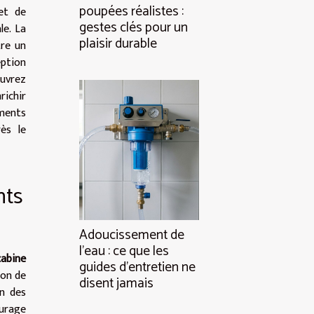
poupées réalistes :
 et de
gestes clés pour un
le. La
plaisir durable
tre un
ption
uvrez
ichir
ments
rès le
nts
Adoucissement de
l’eau : ce que les
cabine
guides d’entretien ne
ion de
disent jamais
in des
urage