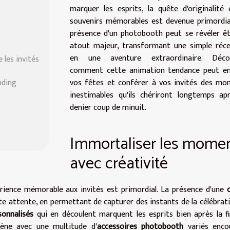
marquer les esprits, la quête d'originalité
souvenirs mémorables est devenue primordia
présence d'un photobooth peut se révéler ê
atout majeur, transformant une simple réce
en une aventure extraordinaire. Déco
 les invités
comment cette animation tendance peut enr
nding
vos fêtes et conférer à vos invités des mo
inestimables qu'ils chériront longtemps ap
denier coup de minuit.
Immortaliser les mome
avec créativité
périence mémorable aux invités est primordial. La présence d'une
e attente, en permettant de capturer des instants de la célébrat
sonnalisés
qui en découlent marquent les esprits bien après la f
cène avec une multitude d'
accessoires photobooth
variés enco