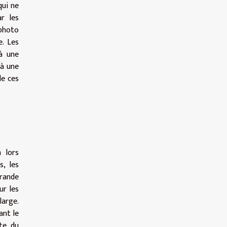
qui ne
r les
photo
e. Les
à une
 à une
de ces
 lors
s, les
grande
ur les
large.
ant le
ste du