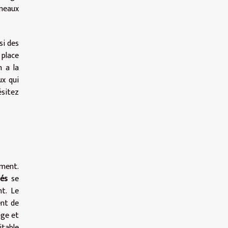
nneaux
si des
 place
n a la
ux qui
ésitez
ment.
tés
se
nt. Le
ent de
nge et
table