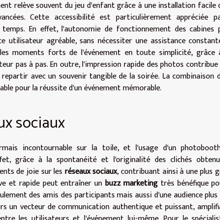
nt relève souvent du jeu d'enfant grâce à une installation facile 
ncées. Cette accessibilité est particulièrement appréciée pa
r temps. En effet, l'autonomie de fonctionnement des cabines 
ce utilisateur agréable, sans nécessiter une assistance constant
les moments forts de l'événement en toute simplicité, grâce 
isateur pas à pas. En outre, l'impression rapide des photos contribue
repartir avec un souvenir tangible de la soirée. La combinaison 
able pour la réussite d'un événement mémorable.
aux sociaux
mais incontournable sur la toile, et l'usage d'un photobooth
et, grâce à la spontanéité et l'originalité des clichés obtenu
ents de joie sur les
réseaux sociaux
, contribuant ainsi à une plus 
ive et rapide peut entraîner un
buzz marketing
très bénéfique po
seulement des amis des participants mais aussi d'une audience plus 
rs un vecteur de communication authentique et puissant, amplifi
ntre les utilisateurs et l'événement lui-même. Pour le spéciali