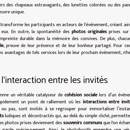
avers des chapeaux extravagants, des lunettes colorées ou des pa
uvre unique.
ransforme les participants en acteurs de l'événement, créant ain
 eux. En outre, la spontanéité des
photos originales
prises sur
empreinte durable dans la mémoire des convives. De plus, chacu
le
, preuve de leur présence et de leur bonheur partagé. Pour ce
es avantages de tels services lors de leur prochain événement, n'h
l'interaction entre les invités
mme un véritable catalyseur de
cohésion sociale
lors d’un événe
 rapidement un point de ralliement où les
interactions entre invi
eu ou pas, sont invités à se regrouper pour immortaliser l’insta
ts
ludiques et décontractés qui, au-delà du simple cliché, permett
Les photos prises deviennent des
souvenirs communs
que l'on écha
 garde précieusement. Ainsi, le photobooth engendre une véri