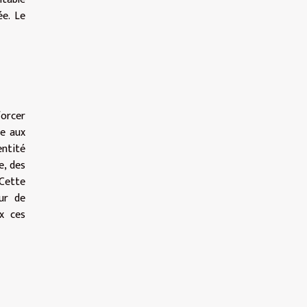
ée. Le
forcer
re aux
entité
e, des
 Cette
ur de
x ces