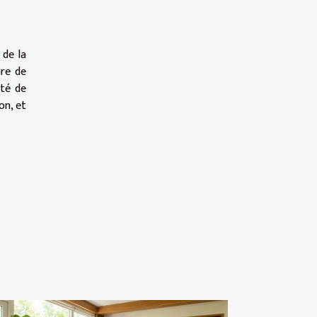
 de la
ure de
ité de
on, et