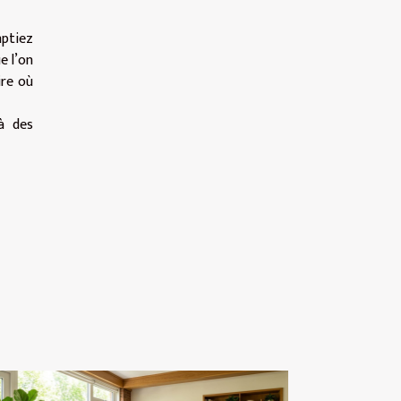
mptiez
e l’on
ire où
là des