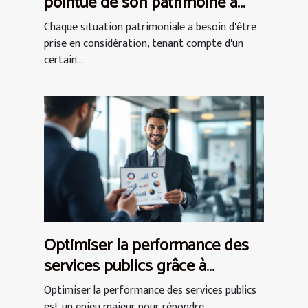
pointue de son patrimoine à
Paris ?
Chaque situation patrimoniale a besoin d'être
prise en considération, tenant compte d'un
certain...
Optimiser la performance des
services publics grâce à
l'expertise en conseil
Optimiser la performance des services publics
est un enjeu majeur pour répondre