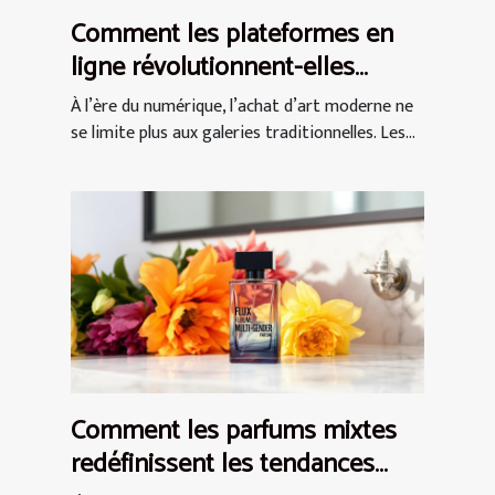
Comment les plateformes en
ligne révolutionnent-elles
l'achat d'art moderne ?
À l’ère du numérique, l’achat d’art moderne ne
se limite plus aux galeries traditionnelles. Les...
Comment les parfums mixtes
redéfinissent les tendances