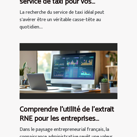
service de taxi pour vos
déplacements quotidiens
La recherche du service de taxi idéal peut
s'avérer être un véritable casse-tête au
quotidien....
Comprendre l'utilité de l'extrait
RNE pour les entreprises
françaises
Dans le paysage entrepreneurial français, la
connaissance administrative revêt une valeur...