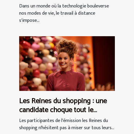
mondiale et les cultures
Dans un monde où la technologie bouleverse
d'entreprise
nos modes de vie, le travail à distance
s'impose...
Les Reines du shopping : une
candidate choque tout le
monde avec sa tenue très osée
Les participantes de l'émission les Reines du
shopping n'hésitent pas à miser sur tous leurs...