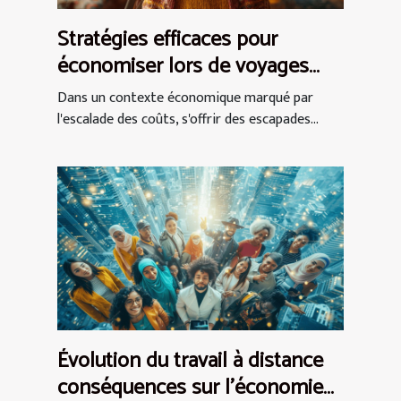
Stratégies efficaces pour
économiser lors de voyages
internationaux en période de
Dans un contexte économique marqué par
hausse des prix
l'escalade des coûts, s'offrir des escapades...
Évolution du travail à distance
conséquences sur l'économie