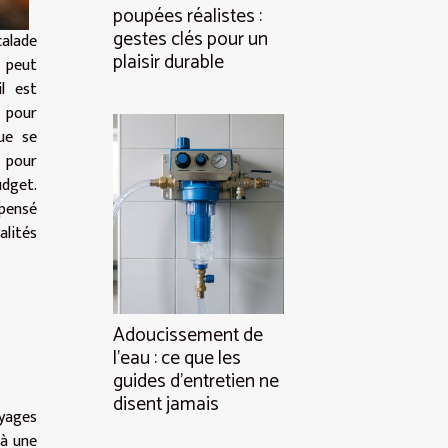
poupées réalistes :
gestes clés pour un
alade
plaisir durable
s peut
il est
 pour
ue se
 pour
udget.
pensé
lités
Adoucissement de
l’eau : ce que les
guides d’entretien ne
disent jamais
yages
 à une