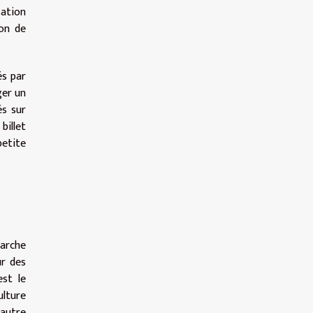
sation
son de
és par
ger un
és sur
billet
petite
arche
ur des
st le
ulture
 autre