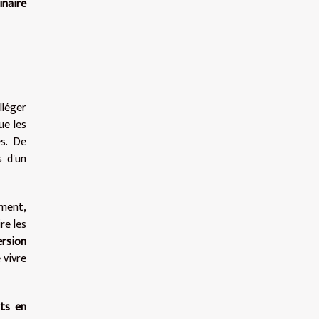
inaire
lléger
ue les
es. De
s d'un
ement,
re les
rsion
 vivre
ts en