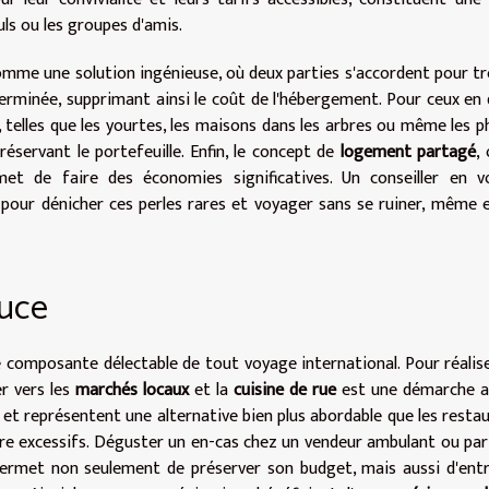
uls ou les groupes d'amis.
me une solution ingénieuse, où deux parties s'accordent pour t
erminée, supprimant ainsi le coût de l'hébergement. Pour ceux en
, telles que les yourtes, les maisons dans les arbres ou même les p
éservant le portefeuille. Enfin, le concept de
logement partagé
,
et de faire des économies significatives. Un conseiller en v
 pour dénicher ces perles rares et voyager sans se ruiner, même 
ouce
 composante délectable de tout voyage international. Pour réalis
er vers les
marchés locaux
et la
cuisine de rue
est une démarche a
et représentent une alternative bien plus abordable que les resta
être excessifs. Déguster un en-cas chez un vendeur ambulant ou pa
permet non seulement de préserver son budget, mais aussi d'ent