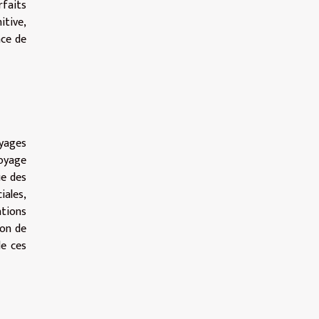
rfaits
itive,
nce de
oyages
voyage
ue des
iales,
ations
ion de
de ces