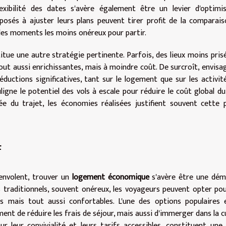
exibilité des dates s'avère également être un levier d'optimi
posés à ajuster leurs plans peuvent tirer profit de la comparai
si les moments les moins onéreux pour partir.
tue une autre stratégie pertinente. Parfois, des lieux moins pris
ut aussi enrichissantes, mais à moindre coût. De surcroît, envisa
ductions significatives, tant sur le logement que sur les activit
igne le potentiel des vols à escale pour réduire le coût global du 
rée du trajet, les économies réalisées justifient souvent cette 
f
envolent, trouver un
logement économique
s'avère être une dém
ls traditionnels, souvent onéreux, les voyageurs peuvent opter po
 mais tout aussi confortables. L'une des options populaires e
ent de réduire les frais de séjour, mais aussi d'immerger dans la c
ur leur convivialité et leurs tarifs accessibles, constituent une