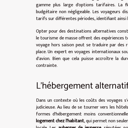
gamme plus large d'options tarifaires. La fl
budgétaire non négligeable. Les voyageurs dis
tarifs sur différentes périodes, identifiant ain
Opter pour des destinations alternatives consti
le tourisme de masse offrent des expériences to
voyage hors saison peut se traduire par des ré
place. Un expert en voyages internationaux soul
d'avion. Bien que cela puisse accroître la du
contrainte.
L'hébergement alternati
Dans un contexte où les coûts des voyages s'
judicieuse. Au lieu de se tourner vers les hôte
formes d'hébergement moins conventionnelles
logement chez l'habitant
, qui permet non seulem
locale. Les
auberges de jeunesse
, réputées po