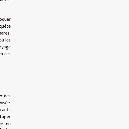
roquer
 quête
hares,
 où les
oyage
en ces
er des
visée.
urants
rtager
rer en