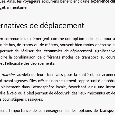
ues. Ainsi, les voyageurs épicuriens bénéficient d'une
expérience cul
get alimentaire.
ternatives de déplacement
s en commun locaux émergent comme une option judicieuse pour a
tion de bus, de trams ou de métros, souvent bien moins onéreuse q
, permet de réaliser des
économies de déplacement
significativ
à-dire la combinaison de différents modes de transport au cour
t l'efficacité des déplacements.
a
marche
, au-delà de leurs bienfaits pour la santé et l'environn
nt avantageuses. Elles offrent non seulement l'opportunité de rédui
 pleinement dans l'atmosphère locale, favorisant ainsi une
imme
ville à vélo ou à pied permet de découvrir des lieux méconnus et de
s touristiques classiques.
gnent l'importance de se renseigner sur les options de
transpor