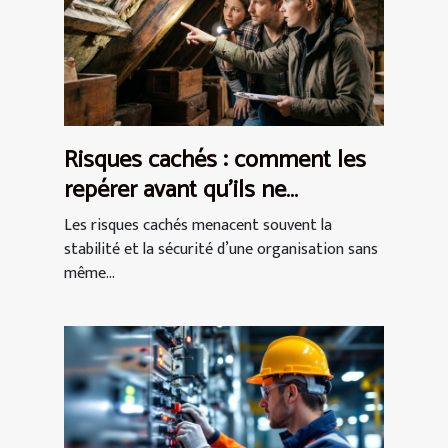
Risques cachés : comment les
repérer avant qu’ils ne
deviennent des bombes à
Les risques cachés menacent souvent la
retardement
stabilité et la sécurité d’une organisation sans
même...