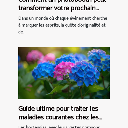
transformer votre prochain
événement en expérience
Dans un monde où chaque événement cherche
inoubliable
à marquer les esprits, la quête d'originalité et
de...
Guide ultime pour traiter les
maladies courantes chez les
hortensias
Les hortensias, avec leurs vastes pompons