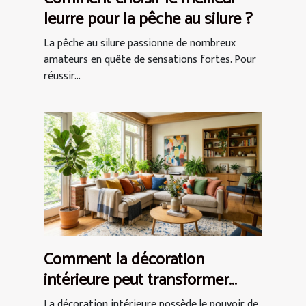
leurre pour la pêche au silure ?
La pêche au silure passionne de nombreux
amateurs en quête de sensations fortes. Pour
réussir...
Comment la décoration
intérieure peut transformer
votre espace de vie ?
La décoration intérieure possède le pouvoir de