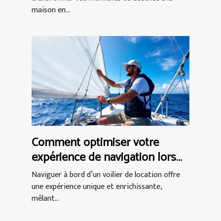
maison en...
Comment optimiser votre
expérience de navigation lors
d'une location de voilier ?
Naviguer à bord d’un voilier de location offre
une expérience unique et enrichissante,
mêlant...