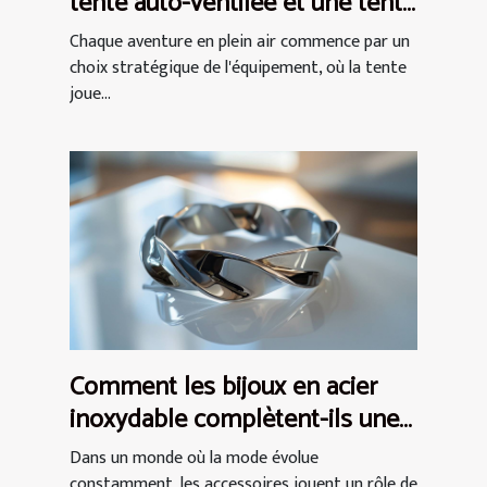
tente auto-ventilée et une tente
à air captif
Chaque aventure en plein air commence par un
choix stratégique de l'équipement, où la tente
joue...
Comment les bijoux en acier
inoxydable complètent-ils une
tenue ?
Dans un monde où la mode évolue
constamment, les accessoires jouent un rôle de