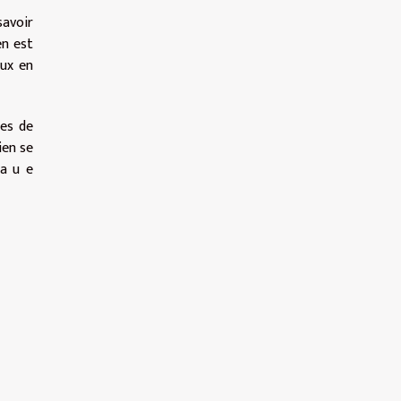
savoir
en est
eux en
pes de
ien se
 a u e