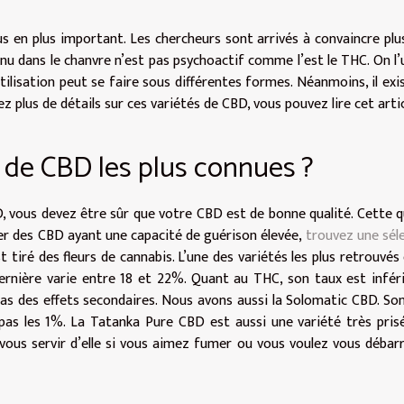
lus en plus important. Les chercheurs sont arrivés à convaincre plu
tenu dans le chanvre n’est pas psychoactif comme l’est le THC. On l’u
tilisation peut se faire sous différentes formes. Néanmoins, il exi
 plus de détails sur ces variétés de CBD, vous pouvez lire cet artic
s de CBD les plus connues ?
 vous devez être sûr que votre CBD est de bonne qualité. Cette q
ier des CBD ayant une capacité de guérison élevée,
trouvez une sél
st tiré des fleurs de cannabis. L’une des variétés les plus retrouvés 
rnière varie entre 18 et 22%. Quant au THC, son taux est infér
as des effets secondaires. Nous avons aussi la Solomatic CBD. So
as les 1%. La Tatanka Pure CBD est aussi une variété très pris
vous servir d’elle si vous aimez fumer ou vous voulez vous débar