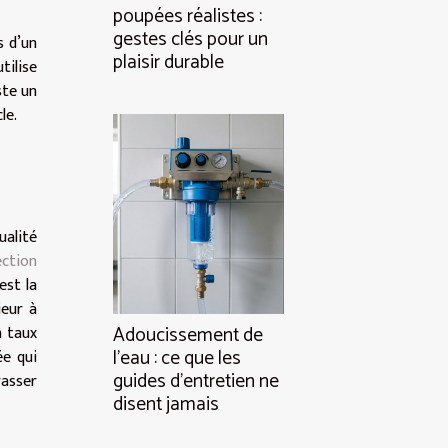
poupées réalistes :
gestes clés pour un
s d’un
plaisir durable
tilise
ste un
le.
ualité
ection
est la
ieur à
n taux
Adoucissement de
l’eau : ce que les
ée qui
guides d’entretien ne
rasser
disent jamais