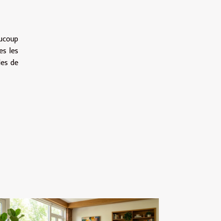
aucoup
es les
les de