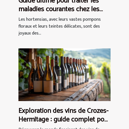
Guide ultime pour traiter les
maladies courantes chez les
hortensias
Les hortensias, avec leurs vastes pompons
floraux et leurs teintes délicates, sont des
joyaux des...
Exploration des vins de Crozes-
Hermitage : guide complet pour
débutants