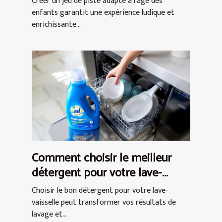
Créer un jeu de piste adapté à l'âge des
enfants garantit une expérience ludique et
enrichissante...
Comment choisir le meilleur
détergent pour votre lave-
vaisselle ?
Choisir le bon détergent pour votre lave-
vaisselle peut transformer vos résultats de
lavage et...