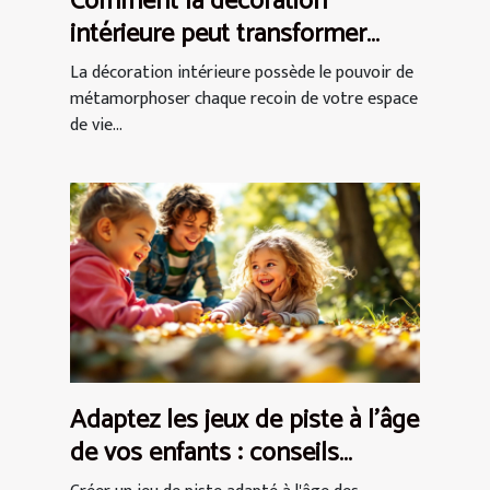
Comment la décoration
intérieure peut transformer
votre espace de vie ?
La décoration intérieure possède le pouvoir de
métamorphoser chaque recoin de votre espace
de vie...
Adaptez les jeux de piste à l'âge
de vos enfants : conseils
pratiques