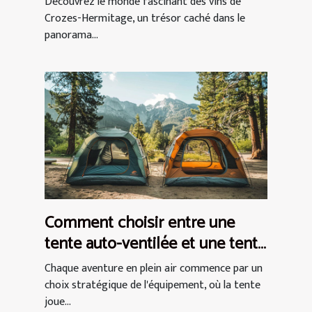
Découvrez le monde fascinant des vins de
Crozes-Hermitage, un trésor caché dans le
panorama...
Comment choisir entre une
tente auto-ventilée et une tente
à air captif
Chaque aventure en plein air commence par un
choix stratégique de l'équipement, où la tente
joue...