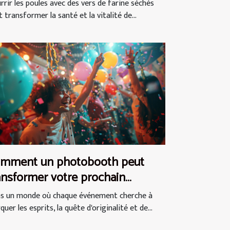
chés pour les poules
rrir les poules avec des vers de farine séchés
 transformer la santé et la vitalité de...
mment un photobooth peut
ansformer votre prochain
énement en expérience
s un monde où chaque événement cherche à
oubliable
uer les esprits, la quête d'originalité et de...