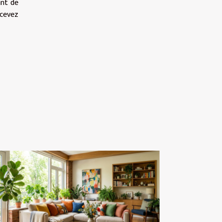
ant de
ecevez