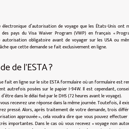
e électronique d’autorisation de voyage que les États-Unis ont 
ce des pays du Visa Waiver Program (VWP) en français « Prog
une autorisation obligatoire avant de voyager sur les USA ou m
a tâche que cette demande se fait exclusivement en ligne.
de de l’ESTA ?
 fait en ligne sur le site ESTA formulaire où un formulaire est remp
nt autrefois posées sur le papier I-94W. Il est cependant, consei
 d’être dans le délai fixé par le DHS (72 heures avant le voyage).
ous recevrez une réponse dans la même journée. Toutefois, il exi
z pressé. Alors, après traitement de votre demande, trois diffé
orisation approuvée », cela voudra dire que vous pouvez effectuer
 très importantes. Dans le cas où vous recevez « voyage non autor