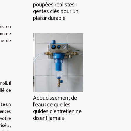
poupées réalistes :
gestes clés pour un
plaisir durable
mis en
ramme
ême de
li. Il
llé de
Adoucissement de
l’eau : ce que les
ste un
guides d’entretien ne
rentes
disent jamais
 votre
isé »,