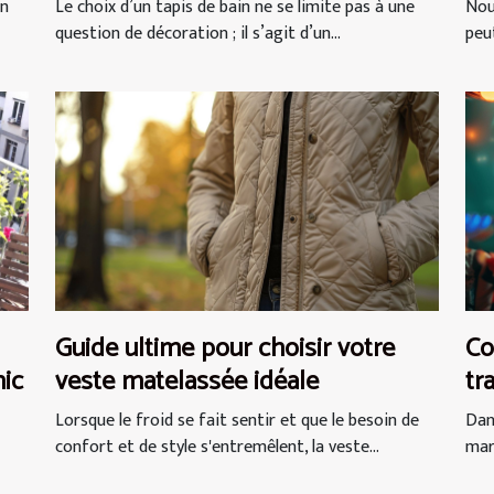
sé
un
Le choix d’un tapis de bain ne se limite pas à une
Nou
question de décoration ; il s’agit d’un...
peut
Guide ultime pour choisir votre
Co
hic
veste matelassée idéale
tr
év
Lorsque le froid se fait sentir et que le besoin de
Dan
in
confort et de style s'entremêlent, la veste...
marq