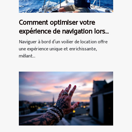
Comment optimiser votre
expérience de navigation lors
d'une location de voilier ?
Naviguer à bord d’un voilier de location offre
une expérience unique et enrichissante,
mêlant...