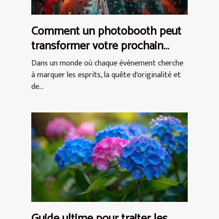
Comment un photobooth peut
transformer votre prochain
événement en expérience
Dans un monde où chaque événement cherche
inoubliable
à marquer les esprits, la quête d'originalité et
de...
Guide ultime pour traiter les