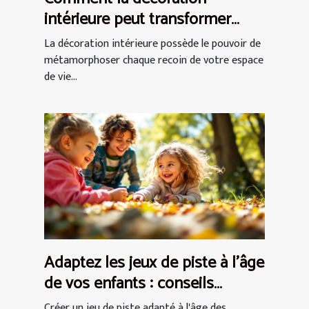
intérieure peut transformer
votre espace de vie ?
La décoration intérieure possède le pouvoir de
métamorphoser chaque recoin de votre espace
de vie...
Adaptez les jeux de piste à l'âge
de vos enfants : conseils
pratiques
Créer un jeu de piste adapté à l'âge des