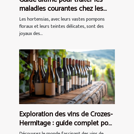
maladies courantes chez les
hortensias
Les hortensias, avec leurs vastes pompons
floraux et leurs teintes délicates, sont des
joyaux des...
Exploration des vins de Crozes-
Hermitage : guide complet pour
débutants
Découvrez le monde fascinant des vins de