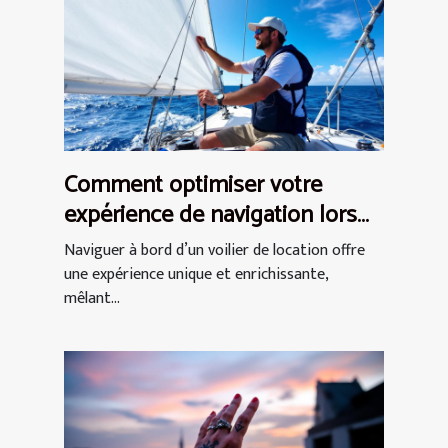
Comment optimiser votre
expérience de navigation lors
d'une location de voilier ?
Naviguer à bord d’un voilier de location offre
une expérience unique et enrichissante,
mêlant...