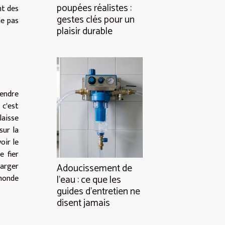
poupées réalistes :
nt des
gestes clés pour un
ne pas
plaisir durable
rendre
 c'est
laisse
sur la
oir le
e fier
harger
Adoucissement de
 monde
l’eau : ce que les
guides d’entretien ne
disent jamais