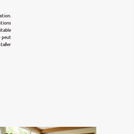
ation.
ations
itable
e peut
taller