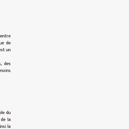
 entre
que de
est un
, des
 moins
ple du
 de la
nsi la