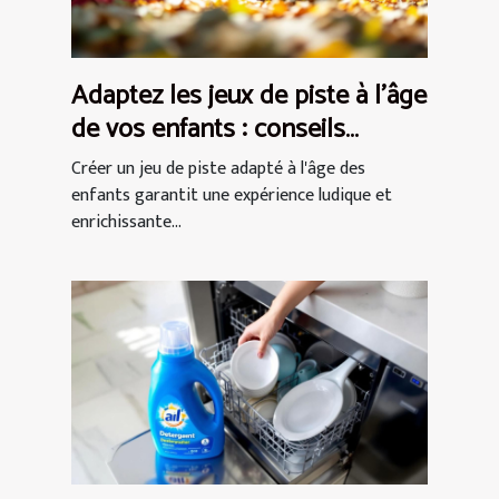
Adaptez les jeux de piste à l'âge
de vos enfants : conseils
pratiques
Créer un jeu de piste adapté à l'âge des
enfants garantit une expérience ludique et
enrichissante...