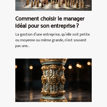
Comment choisir le manager
idéal pour son entreprise ?
La gestion d’une entreprise, qu’elle soit petite
ou moyenne ou même grande, n’est souvent
pas une...