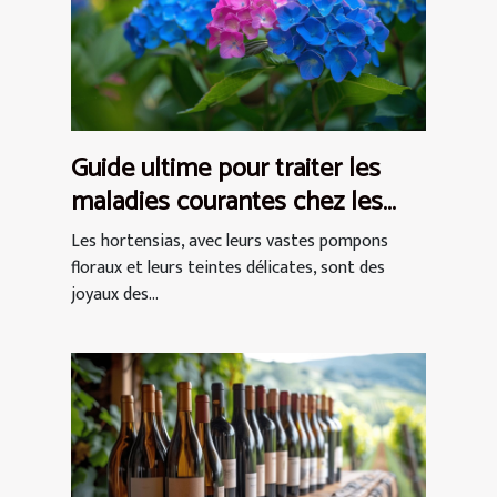
Guide ultime pour traiter les
maladies courantes chez les
hortensias
Les hortensias, avec leurs vastes pompons
floraux et leurs teintes délicates, sont des
joyaux des...