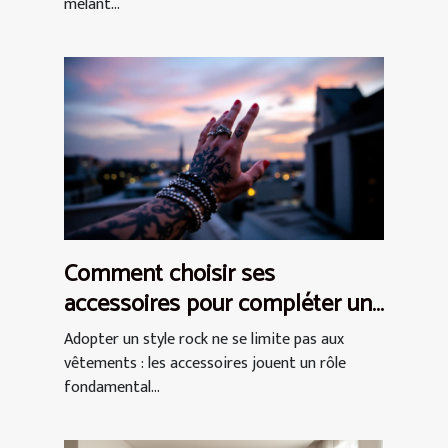
mêlant...
Comment choisir ses
accessoires pour compléter un
style rock ?
Adopter un style rock ne se limite pas aux
vêtements : les accessoires jouent un rôle
fondamental...