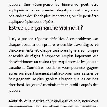
joueurs. Une récompense de bienvenue peut être
appliquée à votre premier dépôt, auquel cas, vous
obtiendrez des fonds plus importants, ou elle peut être
appliquée à plusieurs dépôts.
Est-ce que ça marche vraiment ?
Il n'y a pas de réponse définitive à ce problème, car
chaque bonus a son propre ensemble d'avantages et
d'inconvénients, et chaque casino en ligne a son propre
ensemble de règles à respecter. Le plus important est
de sélectionner un casino réputé qui accepte les joueurs
canadiens. Considérez combien vous pourriez gagner
après vos investissements initiaux pour vous assurer de
finir gagnant. De plus, gardez à l'esprit que les casinos
cherchent toujours à maximiser leurs profits auprès des
joueurs.
Avant de vous inscrire pour quoi que ce soit, nous vous
recommandons de lire attentivement les conditions