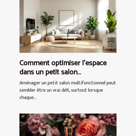
Comment optimiser l'espace
dans un petit salon
multifonctionnel ?
Aménager un petit salon multifonctionnel peut
sembler être un vrai défi, surtout lorsque
chaque...