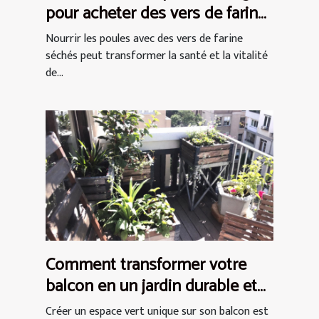
pour acheter des vers de farine
séchés pour les poules
Nourrir les poules avec des vers de farine
séchés peut transformer la santé et la vitalité
de...
Comment transformer votre
balcon en un jardin durable et
chic
Créer un espace vert unique sur son balcon est