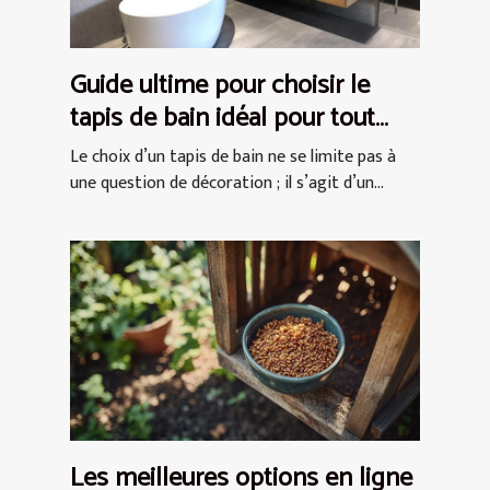
Guide ultime pour choisir le
tapis de bain idéal pour tout
espace
Le choix d’un tapis de bain ne se limite pas à
une question de décoration ; il s’agit d’un...
Les meilleures options en ligne