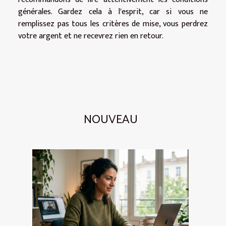
générales. Gardez cela à l'esprit, car si vous ne
remplissez pas tous les critères de mise, vous perdrez
votre argent et ne recevrez rien en retour.
NOUVEAU