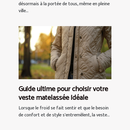
désormais à la portée de tous, même en pleine
ville...
Guide ultime pour choisir votre
veste matelassée idéale
Lorsque le froid se fait sentir et que le besoin
de confort et de style s'entremêlent, la veste...