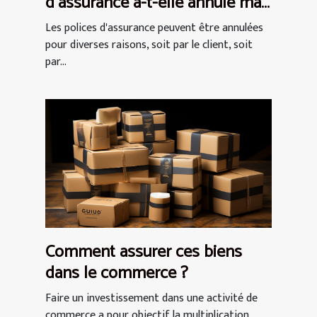
d'assurance a-t-elle annulé ma
police ?
Les polices d'assurance peuvent être annulées
pour diverses raisons, soit par le client, soit
par...
Comment assurer ces biens
dans le commerce ?
Faire un investissement dans une activité de
commerce a pour objectif la multiplication